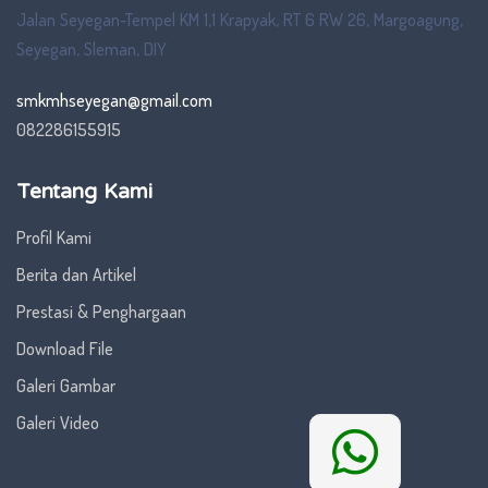
Jalan Seyegan-Tempel KM 1,1 Krapyak, RT 6 RW 26, Margoagung,
Seyegan, Sleman, DIY
smkmhseyegan@gmail.com
082286155915
Tentang Kami
Profil Kami
Berita dan Artikel
Prestasi & Penghargaan
Download File
Galeri Gambar
Galeri Video